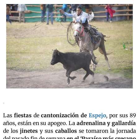
.
Las
fiestas
de
cantonización de
Espejo
, por sus 89
años, están en su apogeo. La
adrenalina y gallardía
de los
jinetes
y sus
caballos
se tomaron la jornada
del pasado fin de semana
en el ‘Paraíso más crecano