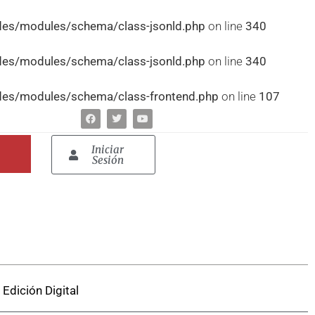
udes/modules/schema/class-jsonld.php
on line
340
udes/modules/schema/class-jsonld.php
on line
340
udes/modules/schema/class-frontend.php
on line
107
Iniciar
Sesión
Edición Digital