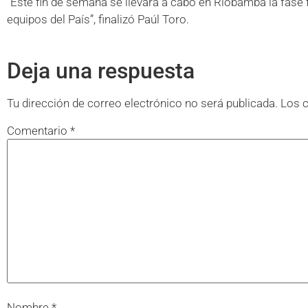
“Este fin de semana se llevará a cabo en Riobamba la fase f
equipos del País”, finalizó Paúl Toro.
Deja una respuesta
Tu dirección de correo electrónico no será publicada.
Los 
Comentario
*
Nombre
*