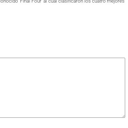
onocido ‘Final Four’ al cual clasificaron los cuatro mejores