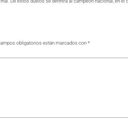
inal. De estos duelos se definirá al campeón nacional, en el c
campos obligatorios están marcados con
*