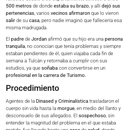
500 metros
de donde
estaba su brazo
, y allí
dejó sus
pertenencias
, varios
vecinos afirmaron
que lo vieron
salir
de su
casa
, pero nadie imaginó que fallecería esa
misma madrugada.
El
padre
de
Jordan
afirmó que su hijo era una
persona
tranquila
, no conocían que tenía problemas y siempre
estaban pendientes de él, quien viajaba cada fin de
semana a Tulcán y retornaba a cumplir con sus
estudios, ya que
soñaba
con convertirse en un
profesional en la carrera de Turismo.
Procedimiento
Agentes de la
Dinased y Criminalística
trasladaron el
cuerpo sin vida hasta la
morgue
, en medio del llanto y
desconsuelo de sus allegados. El
sospechoso
, sin
entender la magnitud del problema en el que estaba
metido, fue llevado hasta una
casa
de
salud
, donde