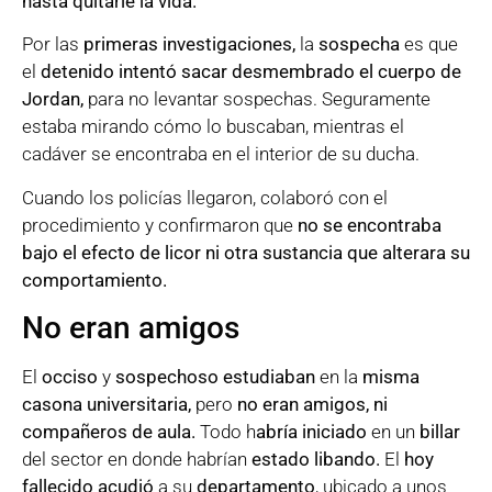
hasta quitarle la vida.
Por las
primeras investigaciones,
la
sospecha
es que
el
detenido intentó sacar desmembrado el cuerpo de
Jordan,
para no levantar sospechas. Seguramente
estaba mirando cómo lo buscaban, mientras el
cadáver se encontraba en el interior de su ducha.
Cuando los policías llegaron, colaboró con el
procedimiento y confirmaron que
no se encontraba
bajo el efecto de licor ni otra sustancia que alterara su
comportamiento.
No eran amigos
El
occiso
y
sospechoso estudiaban
en la
misma
casona universitaria,
pero
no eran amigos, ni
compañeros de aula.
Todo h
abría iniciado
en un
billar
del sector en donde habrían
estado libando.
El
hoy
fallecido acudió
a su
departamento
, ubicado a unos