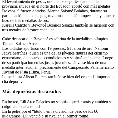
El levantamiento de pesas, uno de los deportes bandera de la
provincia situada en el norte del Ecuador, aportó con más metales.
De esos, 9 fueron dorados. Martha Salomé Bolaños, durante su
participación en los juegos, tuvo una actuación impecable, ya que se
hizo de tres medallas de oro.
Karelis Calixto y Beyoncé Bolaños Salazar también se hicieron con
tres metales de bronce cada una.
Cabe destacar que Beyoncé es sobrina de la medallista olímpica
Tamara Salazar Arce.
Los ciclistas aportaron con 19 preseas; 6 fueron de oro. Nahomi
Játiva Martínez, quien es una de las jóvenes figuras del ciclismo
ecuatoriano, demostró sus condiciones y se situó en la cima. Luego
de su participación en las justas juveniles, Játiva se hizo de una
medalla internacional, precisamente del Campeonato Panamericano
Juvenil de Pista (Lima, Perú).
La pedalista Alison Fuertes también se hizo del oro en la importante
cita deportiva.
Más deportistas destacados
En boxeo, Lili Arce Palacios no se quiso quedar atrás y también se
colgó la medalla dorada.
En la pelea por el “título”, en la división de peso de los 66
kilogramos, Lili venció a su rival en el primer round.