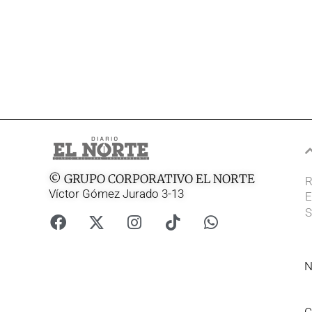
© GRUPO CORPORATIVO EL NORTE
R
Víctor Gómez Jurado 3-13
E
S
N
C