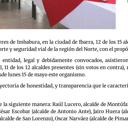
eres de Imbabura, en la ciudad de Ibarra, 12 de los 15 
te y seguridad vial de la región del Norte, con el propó
entidad, legal y debidamente convocados, asistiero
al, 11 de los 12 alcaldes presentes (sin votos en contra
esde lunes 15 de mayo este organismo.
rayectoria de honestidad, y transparencia que le caract
a siguiente manera: Raúl Lucero, alcalde de Montúfar (
ésar Escobar (alcalde de Antonio Ante), Jairo Huera (a
s (alcalde de San Lorenzo), Oscar Narváez (alcalde de Pim