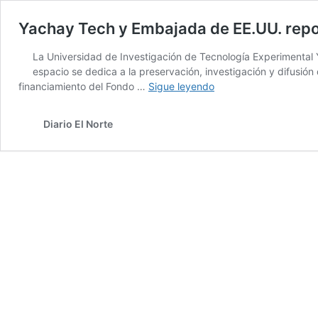
Yachay Tech y Embajada de EE.UU. rep
La Universidad de Investigación de Tecnología Experimental 
espacio se dedica a la preservación, investigación y difusión 
Yachay
financiamiento del Fondo …
Sigue leyendo
Tech
y
Diario El Norte
Embajada
de
EE.UU.
repotencian
Museo
Arqueológico
Karanki