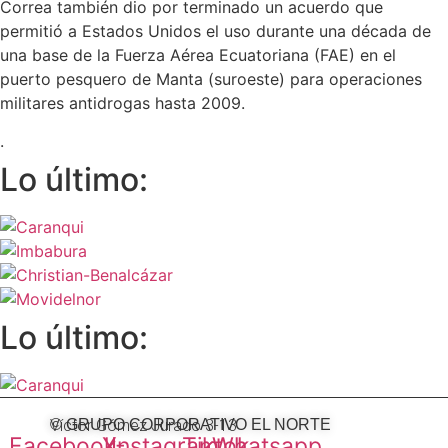
Correa también dio por terminado un acuerdo que
permitió a Estados Unidos el uso durante una década de
una base de la Fuerza Aérea Ecuatoriana (FAE) en el
puerto pesquero de Manta (suroeste) para operaciones
militares antidrogas hasta 2009.
.
Lo último:
Lo último:
Víctor Gómez Jurado 3-13
© GRUPO CORPORATIVO EL NORTE
Facebook
X-
Instagram
Tiktok
Whatsapp