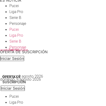
ES NOTICIA
Ir
Pucei
al
Liga Pro
contenido
Serie B
Personaje
Pucei
Liga Pro
Serie B
Personaje
Facebook
Twitter
Youtube
OFERTA DE SUSCRIPCIÓN
Iniciar Sesión
domingo, 9 agosto 2026
OFERTA DE
domingo, 9 agosto 2026
SUSCRIPCIÓN
Iniciar Sesión
Pucei
Liga Pro