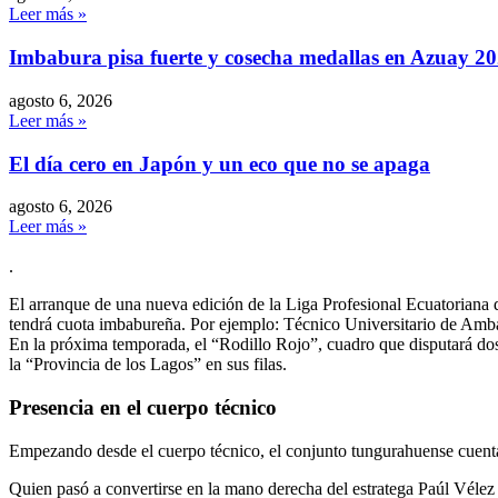
Leer más »
Imbabura pisa fuerte y cosecha medallas en Azuay 2
agosto 6, 2026
Leer más »
El día cero en Japón y un eco que no se apaga
agosto 6, 2026
Leer más »
.
El arranque de una nueva edición de la Liga Profesional Ecuatoriana d
tendrá cuota imbabureña. Por ejemplo: Técnico Universitario de Amb
En la próxima temporada, el “Rodillo Rojo”, cuadro que disputará do
la “Provincia de los Lagos” en sus filas.
Presencia en el cuerpo técnico
Empezando desde el cuerpo técnico, el conjunto tungurahuense cuenta
Quien pasó a convertirse en la mano derecha del estratega Paúl Vélez