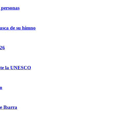
e personas
busca de su himno
026
ante la UNESCO
jo
de Ibarra