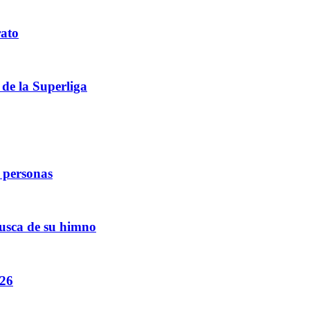
rato
 de la Superliga
e personas
busca de su himno
026