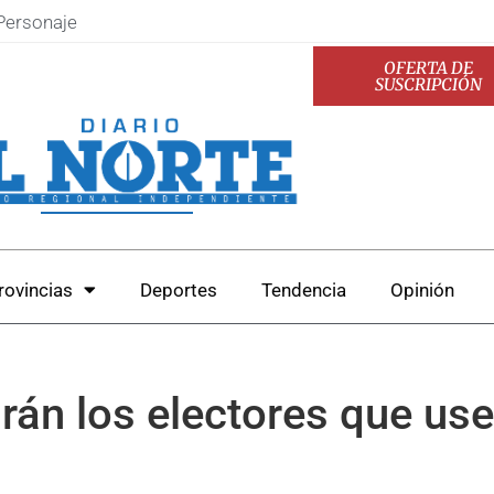
Personaje
OFERTA DE
SUSCRIPCIÓN
rovincias
Deportes
Tendencia
Opinión
án los electores que usen