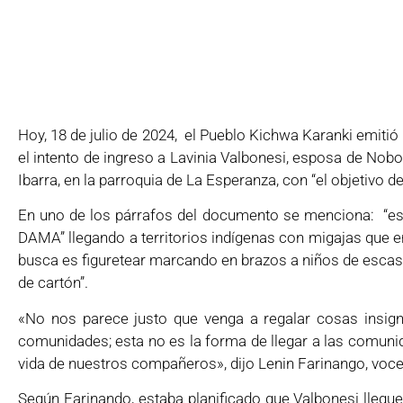
Hoy, 18 de julio de 2024,
el Pueblo Kichwa Karanki emitió 
el intento de ingreso a Lavinia Valbonesi, esposa de Nobo
Ibarra, en la parroquia de La Esperanza, con “el objetivo d
En uno de los párrafos del documento se menciona: “e
DAMA” llegando a territorios indígenas con migajas que en
busca es figuretear marcando en brazos a niños de escaso
de cartón”.
«No nos parece justo que venga a regalar cosas insignif
comunidades; esta no es la forma de llegar a las comunid
vida de nuestros compañeros», dijo Lenin Farinango, voc
Según Farinando, estaba planificado que Valbonesi llegue 