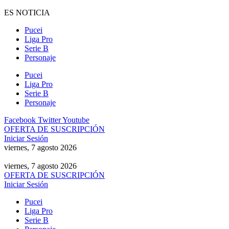
Ir
ES NOTICIA
al
Pucei
contenido
Liga Pro
Serie B
Personaje
Pucei
Liga Pro
Serie B
Personaje
Facebook
Twitter
Youtube
OFERTA DE SUSCRIPCIÓN
Iniciar Sesión
viernes, 7 agosto 2026
viernes, 7 agosto 2026
OFERTA DE SUSCRIPCIÓN
Iniciar Sesión
Pucei
Liga Pro
Serie B