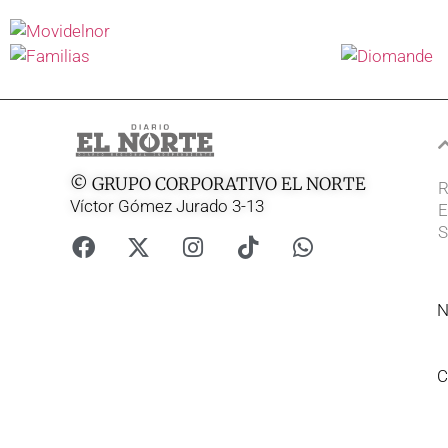
© GRUPO CORPORATIVO EL NORTE
R
Víctor Gómez Jurado 3-13
E
S
N
C