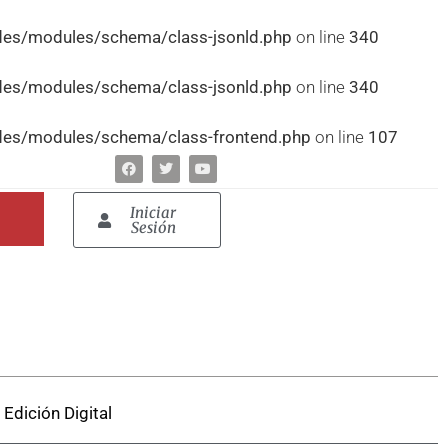
udes/modules/schema/class-jsonld.php
on line
340
udes/modules/schema/class-jsonld.php
on line
340
udes/modules/schema/class-frontend.php
on line
107
Iniciar
Sesión
Edición Digital