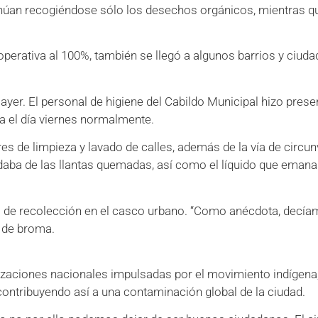
ntinúan recogiéndose sólo los desechos orgánicos, mientras q
operativa al 100%, también se llegó a algunos barrios y ciud
er. El personal de higiene del Cabildo Municipal hizo presen
a el día viernes normalmente.
res de limpieza y lavado de calles, además de la vía de circun
daba de las llantas quemadas, así como el líquido que eman
io de recolección en el casco urbano. “Como anécdota, decíam
n de broma.
zaciones nacionales impulsadas por el movimiento indígena,
ntribuyendo así a una contaminación global de la ciudad.