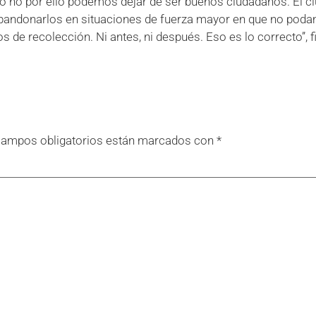
no por ello podemos dejar de ser buenos ciudadanos. El ci
bandonarlos en situaciones de fuerza mayor en que no pod
de recolección. Ni antes, ni después. Eso es lo correcto”, f
campos obligatorios están marcados con
*