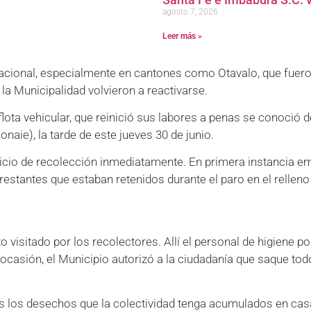
agosto 7, 2026
Leer más »
nacional, especialmente en cantones como Otavalo, que fuero
a Municipalidad volvieron a reactivarse.
ota vehicular, que reinició sus labores a penas se conoció d
aie), la tarde de este jueves 30 de junio.
vicio de recolección inmediatamente. En primera instancia 
stantes que estaban retenidos durante el paro en el relleno 
to visitado por los recolectores. Allí el personal de higien
casión, el Municipio autorizó a la ciudadanía que saque todo
s los desechos que la colectividad tenga acumulados en casa