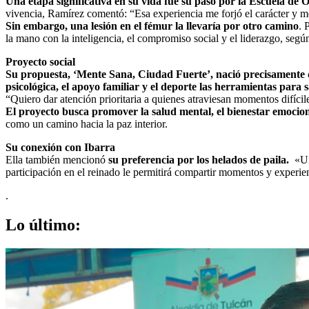
Una etapa significativa en su vida fue su paso por la Escuela de 
vivencia, Ramírez comentó: “Esa experiencia me forjó el carácter y m
Sin embargo, una lesión en el fémur la llevaría por otro camino
. 
la mano con la inteligencia, el compromiso social y el liderazgo, según
Proyecto social
Su propuesta, ‘Mente Sana, Ciudad Fuerte’, nació precisamente d
psicológica, el apoyo familiar y el deporte las herramientas para s
“Quiero dar atención prioritaria a quienes atraviesan momentos difícile
El proyecto busca promover la salud mental, el bienestar emociona
como un camino hacia la paz interior.
Su conexión con Ibarra
Ella también mencionó
su preferencia por los helados de paila.
«Un
participación en el reinado le permitirá compartir momentos y experi
.
Lo último: