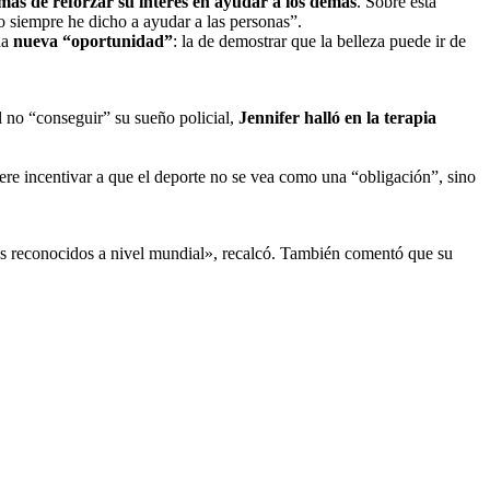
emás de reforzar su interés en ayudar a los demás
. Sobre esta
 siempre he dicho a ayudar a las personas”.
na
nueva “oportunidad”
: la de demostrar que la belleza puede ir de
 no “conseguir” su sueño policial,
Jennifer halló en la terapia
re incentivar a que el deporte no se vea como una “obligación”, sino
más reconocidos a nivel mundial», recalcó. También comentó que su